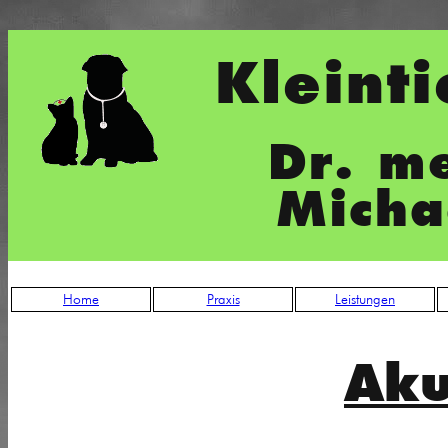
Kleinti
Dr. me
Micha
Home
Praxis
Leistungen
Aku