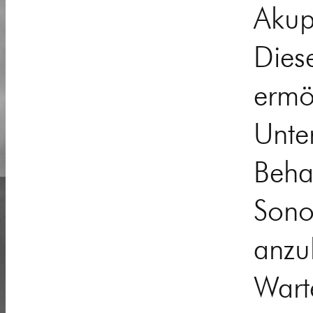
Akup
Dies
erm
Un
Beh
Son
anzu
Wart