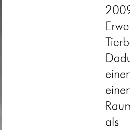
200
Er
Tier
Dadu
eine
eine
Raum
a