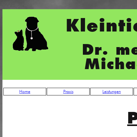
Kleinti
Dr. me
Micha
Home
Praxis
Leistungen
P